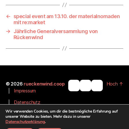
←
special event am 13.10. der materialnomaden
mit re:market
→
Jährliche Generalversammlung von
Rückenwind
© 2026
rueckenwind.coop
Hoch
↑
|
Impressum
|
Datenschutz
Wir verwenden Cookies, um dir die bestmögliche Erfahrung auf
|
Barrierefreiheit
unserer Website zu bieten. Mehr dazu in unserer
Datenschutzerklärung
.
|
Unsere Partner