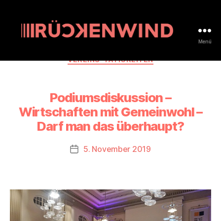
Menü
rueckenwind.coop
Kategorien
VEREINS-TÄTIGKEITEN
Podiumsdiskussion –
Wirtschaften mit Gemeinwohl –
Darf man das überhaupt?
5. November 2019
Beitragsdatum