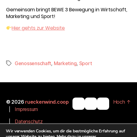
Gemeinsam bringt BEWE 3 Bewegung in Wirtschaft,
Marketing und Sport!
Hier gehts zur Website
Genossenschaft
,
Marketing
,
Sport
Schlagwörter
© 2026
rueckenwind.coop
Hoch
↑
|
Impressum
|
Datenschutz
Wir verwenden Cookies, um dir die bestmögliche Erfahrung auf
|
Barrierefreiheit
unserer Website zu bieten. Mehr dazu in unserer