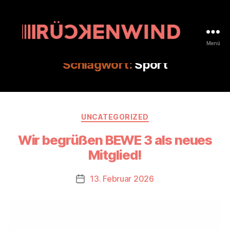
Menü
rueckenwind.coop
Schlagwort:
Sport
Kategorien
UNCATEGORIZED
Wir begrüßen BEWE 3 als neues
Mitglied!
13. Februar 2026
Beitragsdatum