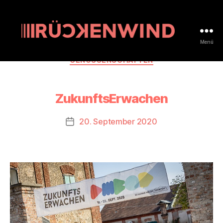
Menü
rueckenwind.coop
Kategorien
GENOSSENSCHAFTEN
ZukunftsErwachen
20. September 2020
Beitragsdatum