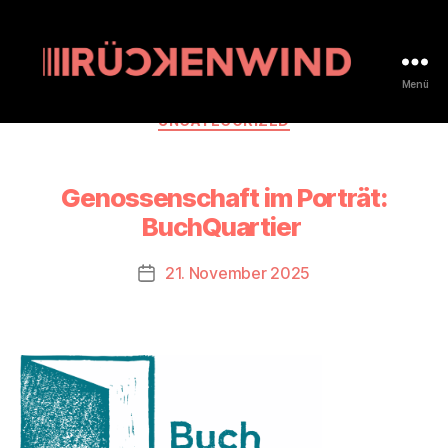
Menü
rueckenwind.coop
Kategorien
UNCATEGORIZED
Genossenschaft im Porträt:
BuchQuartier
21. November 2025
Beitragsdatum