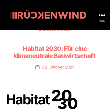
Menü
rueckenwind.coop
Kategorien
UNCATEGORIZED
Habitat 2030: Für eine
klimaneutrale Bauwirtschaft
22. Oktober 2025
Beitragsdatum