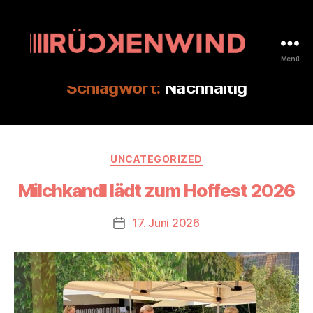
Menü
rueckenwind.coop
Schlagwort:
Nachhaltig
Kategorien
UNCATEGORIZED
Milchkandl lädt zum Hoffest 2026
17. Juni 2026
Beitragsdatum