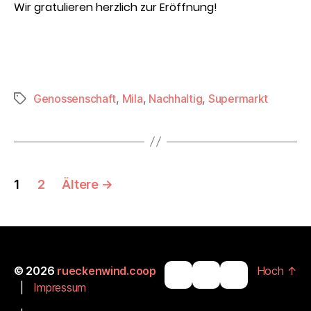
Wir gratulieren herzlich zur Eröffnung!
Genossenschaft
,
Mila
,
Nachhaltig
,
Supermarkt
Schlagwörter
Seitennummerierung
1
2
Ältere
→
der
Beiträge
© 2026
rueckenwind.coop
Hoch
↑
|
Impressum