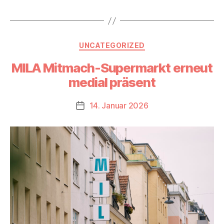
Kategorien
UNCATEGORIZED
MILA Mitmach-Supermarkt erneut
medial präsent
14. Januar 2026
Beitragsdatum