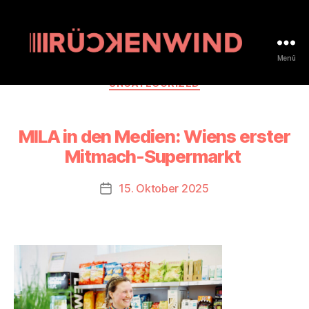
Menü
rueckenwind.coop
Kategorien
UNCATEGORIZED
MILA in den Medien: Wiens erster
Mitmach-Supermarkt
15. Oktober 2025
Beitragsdatum