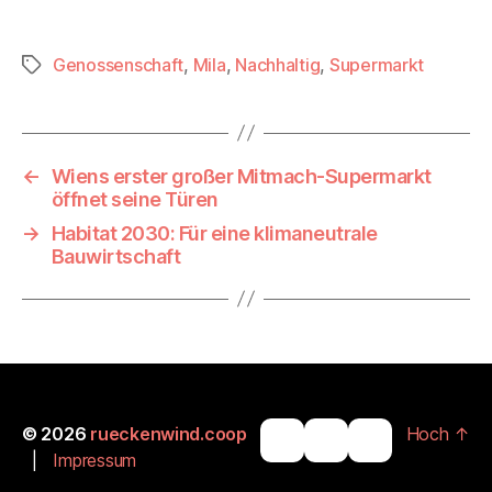
Genossenschaft
,
Mila
,
Nachhaltig
,
Supermarkt
Schlagwörter
←
Wiens erster großer Mitmach-Supermarkt
öffnet seine Türen
→
Habitat 2030: Für eine klimaneutrale
Bauwirtschaft
© 2026
rueckenwind.coop
Hoch
↑
|
Impressum